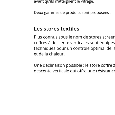
avant qu’ils n’atteignent le vitrage.
Deux gammes de produits sont proposées :
Les stores textiles
Plus connus sous le nom de stores screen
coffres à descente verticales sont équipés
techniques pour un contrôle optimal de l
et de la chaleur.
Une déclinaison possible : le store coffre z
descente verticale qui offre une résistanc
exceptionnelle.
Les manœuvres
Pour garantir un plus grand confort aux ut
la manœuvre par moteur électrique est co
Elle permet également d’intégrer l’install