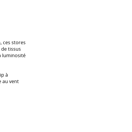
, ces stores
 de tissus
a luminosité
ip à
e au vent
ilisateurs,
nseillée.
ation dans