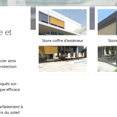
e et
Store coffre d'extérieur
Store
cier ainsi
rotection
iqués sur-
ue efficace
arfaitement à
ns du soleil